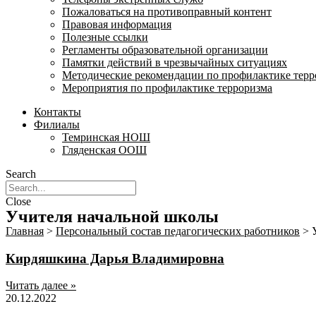
Пожаловаться на противоправный контент
Правовая информация
Полезные ссылки
Регламенты образовательной организации
Памятки действий в чрезвычайных ситуациях
Методические рекомендации по профилактике терр
Мероприятия по профилактике терроризма
Контакты
Филиалы
Темринская НОШ
Гляденская ООШ
Search
Close
Учителя начальной школы
Главная
>
Персональный состав педагогических работников
>
Кирдяшкина Дарья Владимировна
Читать далее »
20.12.2022