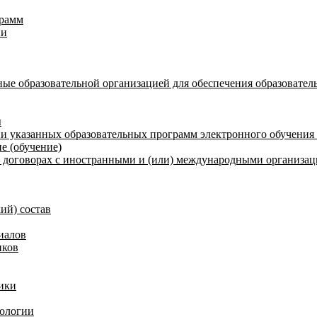
грамм
ии
ые образовательной организацией для обеспечения образовател
ы
и указанных образовательных программ электронного обучения
е (обучение)
договорах с иностранными и (или) международными организаци
ий) состав
иалов
иков
ики
нологии