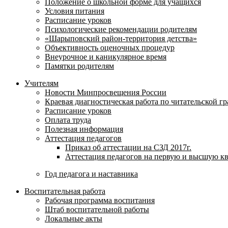
Положение о школьной форме для учащихся
Условия питания
Расписание уроков
Психологические рекомендации родителям
«Шарыповский район-территория детства»
Объективность оценочных процедур
Внеурочное и каникулярное время
Памятки родителям
Учителям
Новости Минпросвещения России
Краевая диагностическая работа по читательской г
Расписание уроков
Оплата труда
Полезная информация
Аттестация педагогов
Приказ об аттестации на СЗД 2017г.
Аттестация педагогов на первую и высшую к
Год педагога и наставника
Воспитательная работа
Рабочая программа воспитания
Штаб воспитательной работы
Локальные акты