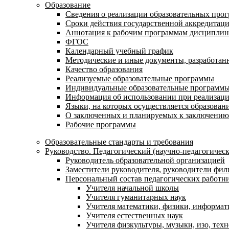
Образование
Сведения о реализации образовательных про
Сроки действия государственной аккредитац
Аннотация к рабочим программам дисциплин
ФГОС
Календарный учебный график
Методические и иные документы, разработанн
Качество образования
Реализуемые образовательные программы
Индивидуальные образовательные программ
Информация об использовании при реализаци
Языки, на которых осуществляется образовани
О заключенных и планируемых к заключению 
Рабочие программы
Образовательные стандарты и требования
Руководство. Педагогический (научно-педагогическ
Руководитель образовательной организацией
Заместители руководителя, руководители фил
Персональный состав педагогических работн
Учителя начальной школы
Учителя гуманитарных наук
Учителя математики, физики, информат
Учителя естественных наук
Учителя физкультуры, музыки, изо, тех