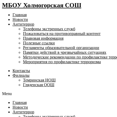
МБОУ Холмогорская СОШ
Главная
Новости
Антитеррор
Телефоны экстренных служб
Пожаловаться на противоправный контент
Правовая информация
Полезные ссылки
Регламенты образовательной организации
Памятки действий в чрезвычайных ситуациях
Методические рекомендации по профилактике терр
Мероприятия по профилактике терроризма
Контакты
Филиалы
Темринская НОШ
Гляденская ООШ
Menu
Главная
Новости
Антитеррор
Телефоны экстренных служб