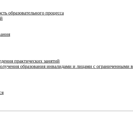
сть образовательного процесса
ий
вания
едения практических занятий
получения образования инвалидами и лицами с ограниченными 
ся