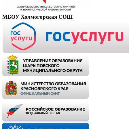
МБОУ Холмогорская СОШ