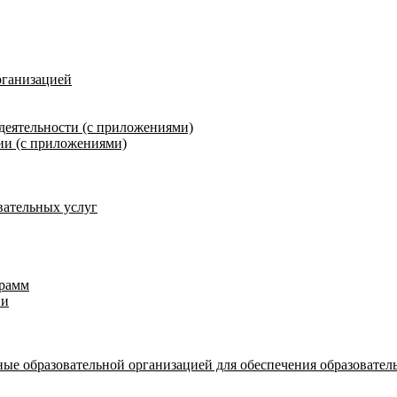
рганизацией
деятельности (с приложениями)
ии (с приложениями)
вательных услуг
грамм
ии
ые образовательной организацией для обеспечения образовател