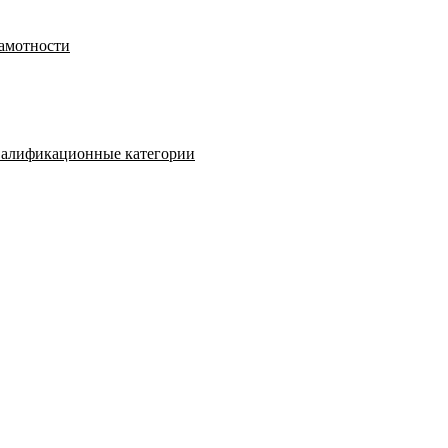
рамотности
валификационные категории