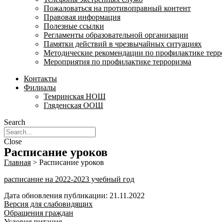
Пожаловаться на противоправный контент
Правовая информация
Полезные ссылки
Регламенты образовательной организации
Памятки действий в чрезвычайных ситуациях
Методические рекомендации по профилактике терр
Мероприятия по профилактике терроризма
Контакты
Филиалы
Темринская НОШ
Гляденская ООШ
Search
Close
Расписание уроков
Главная
>
Расписание уроков
расписание на 2022-2023 учебный год
Дата обновления публикации: 21.11.2022
Версия для слабовидящих
Обращения граждан
Условия питания