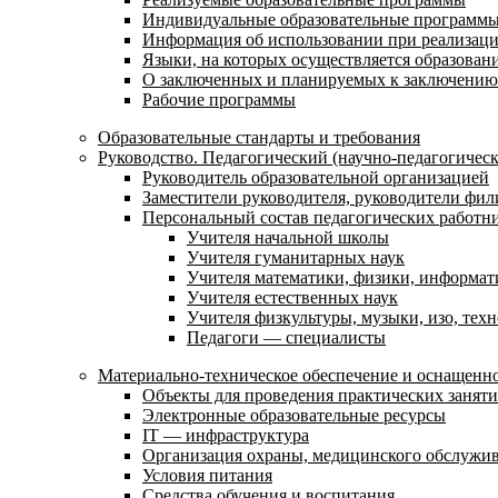
Индивидуальные образовательные программ
Информация об использовании при реализаци
Языки, на которых осуществляется образовани
О заключенных и планируемых к заключению 
Рабочие программы
Образовательные стандарты и требования
Руководство. Педагогический (научно-педагогическ
Руководитель образовательной организацией
Заместители руководителя, руководители фил
Персональный состав педагогических работн
Учителя начальной школы
Учителя гуманитарных наук
Учителя математики, физики, информат
Учителя естественных наук
Учителя физкультуры, музыки, изо, тех
Педагоги — специалисты
Материально-техническое обеспечение и оснащенно
Объекты для проведения практических занят
Электронные образовательные ресурсы
IT — инфраструктура
Организация охраны, медицинского обслужи
Условия питания
Средства обучения и воспитания