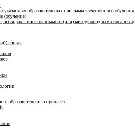
ы
и указанных образовательных программ электронного обучения
е (обучение)
договорах с иностранными и (или) международными организаци
ий) состав
иалов
иков
ики
нологии
сть образовательного процесса
ий
вания