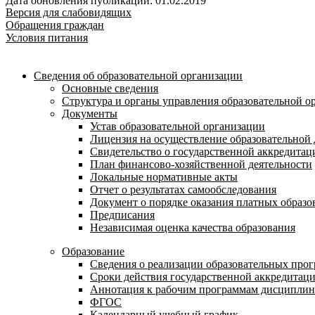
Дата обновления публикации: 01.02.2019
Версия для слабовидящих
Обращения граждан
Условия питания
Сведения об образовательной организации
Основные сведения
Структура и органы управления образовательной о
Документы
Устав образовательной организации
Лицензия на осуществление образовательной 
Свидетельство о государственной аккредитац
План финансово-хозяйственной деятельности
Локальные нормативные акты
Отчет о результатах самообследования
Документ о порядке оказания платных образо
Предписания
Независимая оценка качества образования
Образование
Сведения о реализации образовательных про
Сроки действия государственной аккредитац
Аннотация к рабочим программам дисциплин
ФГОС
Календарный учебный график