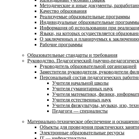
Методические и иные документы, разработанн
Качество образования
Реализуемые образовательные программы
Индивидуальные образовательные программ
Информация об использовании при реализаци
Языки, на которых осуществляется образовани
О заключенных и планируемых к заключению 
Рабочие программы
Образовательные стандарты и требования
Руководство. Педагогический (научно-педагогическ
Руководитель образовательной организацией
Заместители руководителя, руководители фил
Персональный состав педагогических работн
Учителя начальной школы
Учителя гуманитарных наук
Учителя математики, физики, информат
Учителя естественных наук
Учителя физкультуры, музыки, изо, тех
Педагоги — специалисты
Материально-техническое обеспечение и оснащенно
Объекты для проведения практических занят
Электронные образовательные ресурсы
IT — инфраструктура