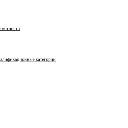
рамотности
валификационные категории