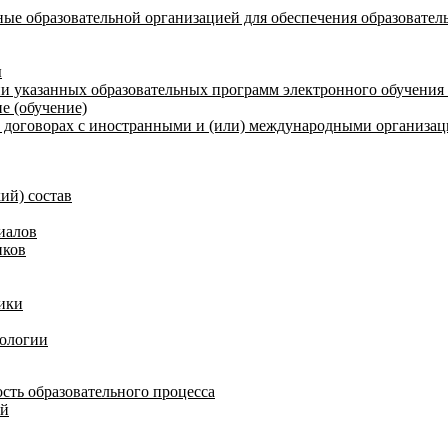
ые образовательной организацией для обеспечения образовател
ы
и указанных образовательных программ электронного обучения
е (обучение)
договорах с иностранными и (или) международными организаци
ий) состав
иалов
иков
ики
нологии
сть образовательного процесса
ий