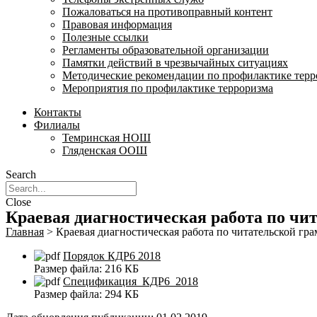
Пожаловаться на противоправный контент
Правовая информация
Полезные ссылки
Регламенты образовательной организации
Памятки действий в чрезвычайных ситуациях
Методические рекомендации по профилактике терр
Мероприятия по профилактике терроризма
Контакты
Филиалы
Темринская НОШ
Гляденская ООШ
Search
Close
Краевая диагностическая работа по чи
Главная
>
Краевая диагностическая работа по читательской гр
Порядок КДР6 2018
Размер файла:
216 КБ
Спецификация_КДР6_2018
Размер файла:
294 КБ