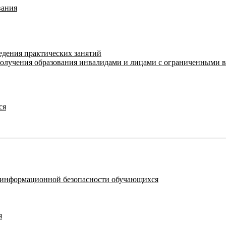
вания
едения практических занятий
получения образования инвалидами и лицами с ограниченными 
ся
я информационной безопасности обучающихся
я