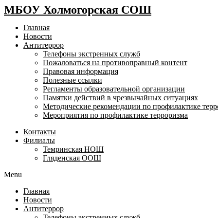
МБОУ Холмогорская СОШ
Главная
Новости
Антитеррор
Телефоны экстренных служб
Пожаловаться на противоправный контент
Правовая информация
Полезные ссылки
Регламенты образовательной организации
Памятки действий в чрезвычайных ситуациях
Методические рекомендации по профилактике терр
Мероприятия по профилактике терроризма
Контакты
Филиалы
Темринская НОШ
Гляденская ООШ
Menu
Главная
Новости
Антитеррор
Телефоны экстренных служб