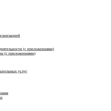
рганизацией
деятельности (с приложениями)
ии (с приложениями)
вательных услуг
грамм
ии