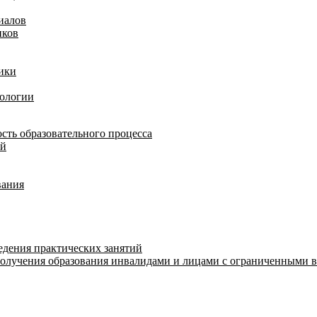
иалов
иков
ики
нологии
сть образовательного процесса
ий
вания
едения практических занятий
получения образования инвалидами и лицами с ограниченными 