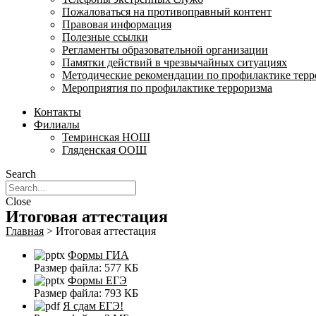
Пожаловаться на противоправный контент
Правовая информация
Полезные ссылки
Регламенты образовательной организации
Памятки действий в чрезвычайных ситуациях
Методические рекомендации по профилактике терр
Мероприятия по профилактике терроризма
Контакты
Филиалы
Темринская НОШ
Гляденская ООШ
Search
Close
Итоговая аттестация
Главная
>
Итоговая аттестация
Формы ГИА
Размер файла:
577 КБ
Формы ЕГЭ
Размер файла:
793 КБ
Я сдам ЕГЭ!