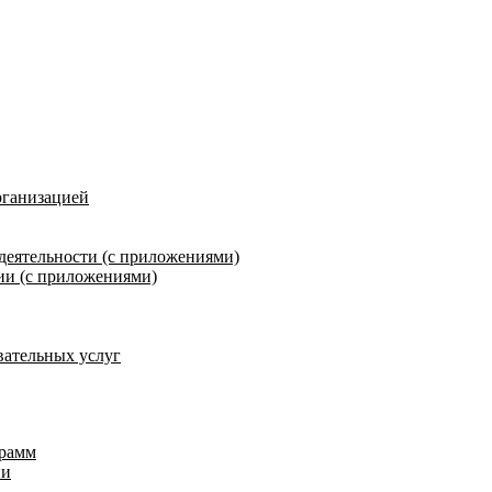
рганизацией
деятельности (с приложениями)
ии (с приложениями)
вательных услуг
грамм
ии