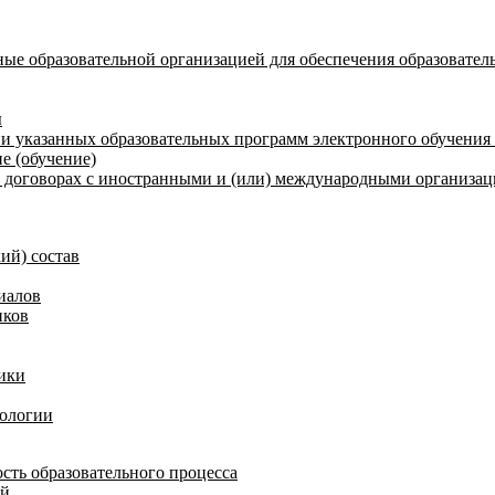
ые образовательной организацией для обеспечения образовател
ы
и указанных образовательных программ электронного обучения
е (обучение)
договорах с иностранными и (или) международными организаци
ий) состав
иалов
иков
ики
нологии
сть образовательного процесса
ий