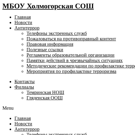
МБОУ Холмогорская СОШ
Главная
Новости
Антитеррор
Телефоны экстренных служб
Пожаловаться на противоправный контент
Правовая информация
Полезные ссылки
Регламенты образовательной организации
Памятки действий в чрезвычайных ситуациях
Методические рекомендации по профилактике терр
Мероприятия по профилактике терроризма
Контакты
Филиалы
Темринская НОШ
Гляденская ООШ
Menu
Главная
Новости
Антитеррор
Телефоны экстренных служб