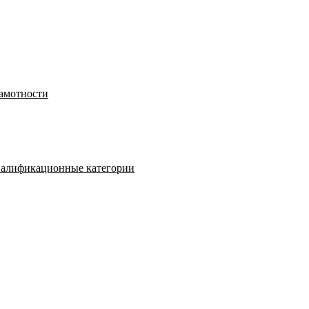
рамотности
валификационные категории