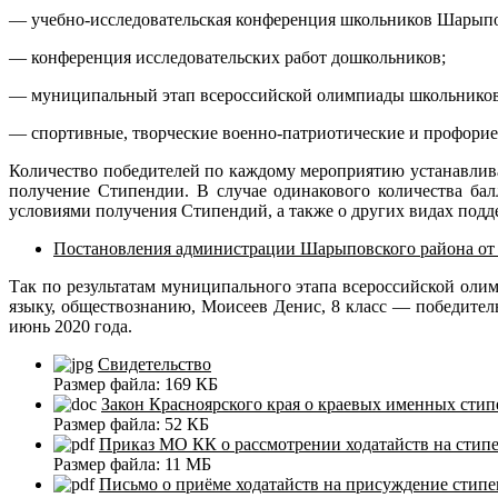
— учебно-исследовательская конференция школьников Шарыпо
— конференция исследовательских работ дошкольников;
— муниципальный этап всероссийской олимпиады школьников
— спортивные, творческие военно-патриотические и профори
Количество победителей по каждому мероприятию устанавлива
получение Стипендии. В случае одинакового количества ба
условиями получения Стипендий, а также о других видах подд
Постановления администрации Шарыповского района от 0
Так по результатам муниципального этапа всероссийской оли
языку, обществознанию, Моисеев Денис, 8 класс — победител
июнь 2020 года.
Свидетельство
Размер файла:
169 КБ
Закон Красноярского края о краевых именных сти
Размер файла:
52 КБ
Приказ МО КК о рассмотрении ходатайств на стип
Размер файла:
11 МБ
Письмо о приёме ходатайств на присуждение стипе