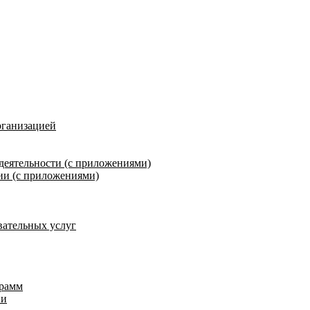
рганизацией
деятельности (с приложениями)
ии (с приложениями)
вательных услуг
грамм
ии