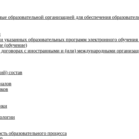
ые образовательной организацией для обеспечения образовател
ы
и указанных образовательных программ электронного обучения
е (обучение)
договорах с иностранными и (или) международными организаци
ий) состав
иалов
иков
ики
нологии
сть образовательного процесса
ий