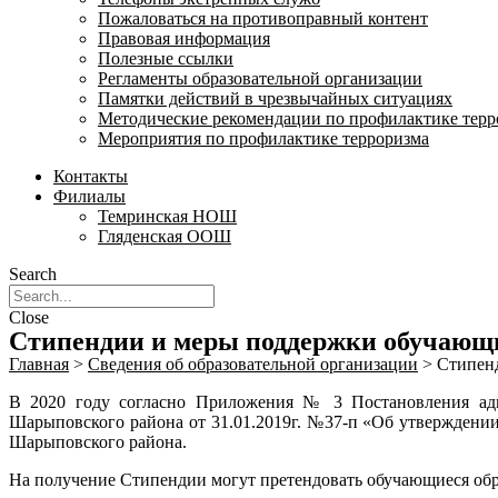
Пожаловаться на противоправный контент
Правовая информация
Полезные ссылки
Регламенты образовательной организации
Памятки действий в чрезвычайных ситуациях
Методические рекомендации по профилактике терр
Мероприятия по профилактике терроризма
Контакты
Филиалы
Темринская НОШ
Гляденская ООШ
Search
Close
Стипендии и меры поддержки обучающ
Главная
>
Сведения об образовательной организации
>
Стипен
В 2020 году согласно Приложения № 3 Постановления адм
Шарыповского района от 31.01.2019г. №37-п «Об утверждени
Шарыповского района.
На получение Стипендии могут претендовать обучающиеся обр