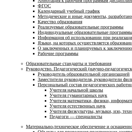
Аннотация к рабочим программам дисциплин
ФГОС
Календарный учебный график
Методические и иные документы, разработанн
Качество образования
Реализуемые образовательные программы
Индивидуальные образовательные программ
Информация об использовании при реализаци
Языки, на которых осуществляется образовани
О заключенных и планируемых к заключению 
Рабочие программы
Образовательные стандарты и требования
Руководство. Педагогический (научно-педагогическ
Руководитель образовательной организацией
Заместители руководителя, руководители фил
Персональный состав педагогических работн
Учителя начальной школы
Учителя гуманитарных наук
Учителя математики, физики, информат
Учителя естественных наук
Учителя физкультуры, музыки, изо, тех
Педагоги — специалисты
Материально-техническое обеспечение и оснащенно
Объекты для проведения практических занят