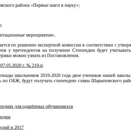
вского района «Первые шаги в науку»;
;
ентационные мероприятия».
ется по решению экспертной комиссии в соответствии с утверж
ллов у претендентов на получение Стипендии будет учитывать
ержки можно узнать из Постановления.
7.05.2020 г. № 219-п
мпиады школьников 2019-2020 года двое учеников нашей школы
ь по ОБЖ, будут получать стипендию главы Шарыповского район
пендиях для одарённых обучающихся
ендии
ндий в 2017