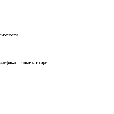
рамотности
валификационные категории