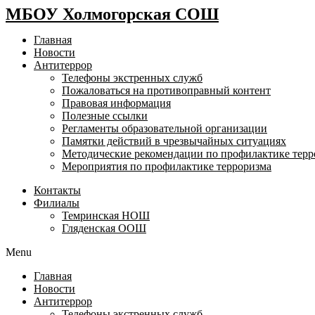
МБОУ Холмогорская СОШ
Главная
Новости
Антитеррор
Телефоны экстренных служб
Пожаловаться на противоправный контент
Правовая информация
Полезные ссылки
Регламенты образовательной организации
Памятки действий в чрезвычайных ситуациях
Методические рекомендации по профилактике терр
Мероприятия по профилактике терроризма
Контакты
Филиалы
Темринская НОШ
Гляденская ООШ
Menu
Главная
Новости
Антитеррор
Телефоны экстренных служб