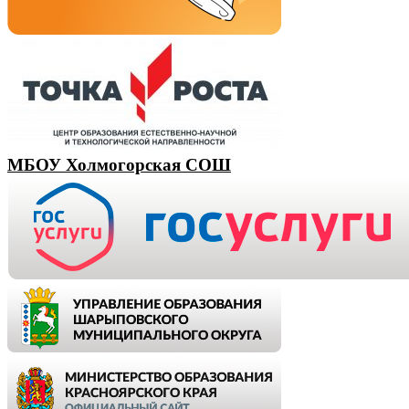
МБОУ Холмогорская СОШ