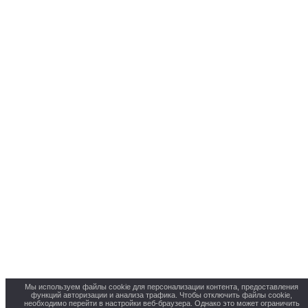
Мы используем файлы cookie для персонализации контента, предоставления
функций авторизации и анализа трафика. Чтобы отключить файлы cookie,
необходимо перейти в настройки веб-браузера. Однако это может ограничить