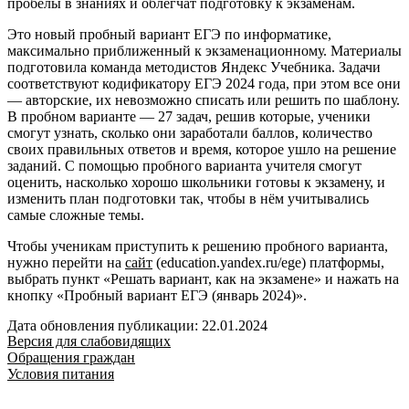
пробелы в знаниях и облегчат подготовку к экзаменам.
Это новый пробный вариант ЕГЭ по информатике,
максимально приближенный к экзаменационному. Материалы
подготовила команда методистов Яндекс Учебника. Задачи
соответствуют кодификатору ЕГЭ 2024 года, при этом все они
— авторские, их невозможно списать или решить по шаблону.
В пробном варианте — 27 задач, решив которые, ученики
смогут узнать, сколько они заработали баллов, количество
своих правильных ответов и время, которое ушло на решение
заданий. С помощью пробного варианта учителя смогут
оценить, насколько хорошо школьники готовы к экзамену, и
изменить план подготовки так, чтобы в нём учитывались
самые сложные темы.
Чтобы ученикам приступить к решению пробного варианта,
нужно перейти на
сайт
(education.yandex.ru/ege) платформы,
выбрать пункт «Решать вариант, как на экзамене» и нажать на
кнопку «Пробный вариант ЕГЭ (январь 2024)».
Дата обновления публикации: 22.01.2024
Версия для слабовидящих
Обращения граждан
Условия питания