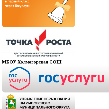
МБОУ Холмогорская СОШ