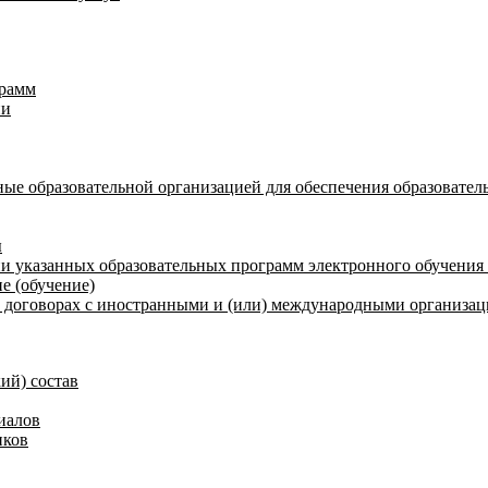
грамм
ии
ые образовательной организацией для обеспечения образовател
ы
и указанных образовательных программ электронного обучения
е (обучение)
договорах с иностранными и (или) международными организаци
ий) состав
иалов
иков