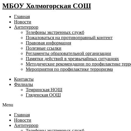
МБОУ Холмогорская СОШ
Главная
Новости
Антитеррор
Телефоны экстренных служб
Пожаловаться на противоправный контент
Правовая информация
Полезные ссылки
Регламенты образовательной организации
Памятки действий в чрезвычайных ситуациях
Методические рекомендации по профилактике терр
Мероприятия по профилактике терроризма
Контакты
Филиалы
Темринская НОШ
Гляденская ООШ
Menu
Главная
Новости
Антитеррор
Телефоны экстренных служб