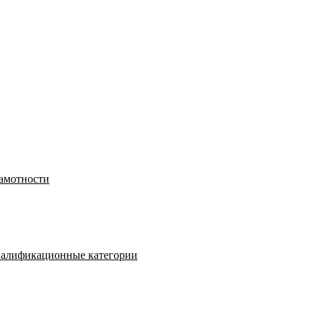
рамотности
валификационные категории