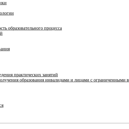
ики
нологии
сть образовательного процесса
ий
вания
едения практических занятий
получения образования инвалидами и лицами с ограниченными 
ся