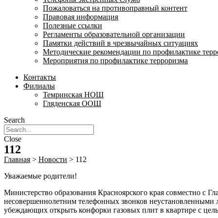
Пожаловаться на противоправный контент
Правовая информация
Полезные ссылки
Регламенты образовательной организации
Памятки действий в чрезвычайных ситуациях
Методические рекомендации по профилактике терр
Мероприятия по профилактике терроризма
Контакты
Филиалы
Темринская НОШ
Гляденская ООШ
Search
Close
112
Главная
>
Новости
>
112
Уважаемые родители!
Министерство образования Красноярского края совместно с Г
несовершеннолетним телефонных звонков неустановленными л
убеждающих открыть конфорки газовых плит в квартире с цель