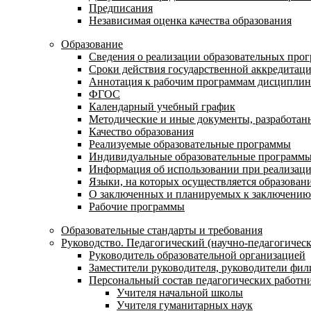
Предписания
Независимая оценка качества образования
Образование
Сведения о реализации образовательных про
Сроки действия государственной аккредитац
Аннотация к рабочим программам дисциплин
ФГОС
Календарный учебный график
Методические и иные документы, разработанн
Качество образования
Реализуемые образовательные программы
Индивидуальные образовательные программ
Информация об использовании при реализаци
Языки, на которых осуществляется образовани
О заключенных и планируемых к заключению 
Рабочие программы
Образовательные стандарты и требования
Руководство. Педагогический (научно-педагогическ
Руководитель образовательной организацией
Заместители руководителя, руководители фил
Персональный состав педагогических работн
Учителя начальной школы
Учителя гуманитарных наук