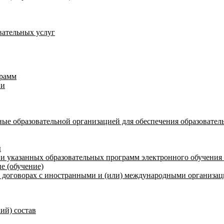
вательных услуг
грамм
ии
ые образовательной организацией для обеспечения образовател
ы
и указанных образовательных программ электронного обучения
е (обучение)
договорах с иностранными и (или) международными организаци
ий) состав