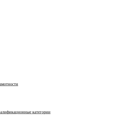
рамотности
валификационные категории