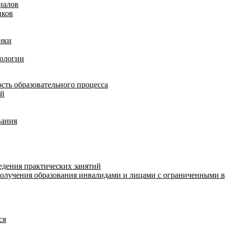
иалов
иков
ики
нологии
сть образовательного процесса
ий
вания
едения практических занятий
получения образования инвалидами и лицами с ограниченными 
ся