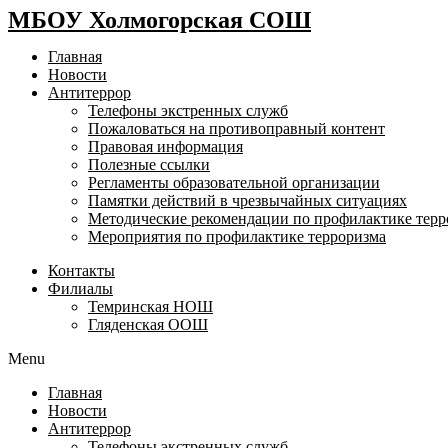
МБОУ Холмогорская СОШ
Главная
Новости
Антитеррор
Телефоны экстренных служб
Пожаловаться на противоправный контент
Правовая информация
Полезные ссылки
Регламенты образовательной организации
Памятки действий в чрезвычайных ситуациях
Методические рекомендации по профилактике терр
Мероприятия по профилактике терроризма
Контакты
Филиалы
Темринская НОШ
Гляденская ООШ
Menu
Главная
Новости
Антитеррор
Телефоны экстренных служб