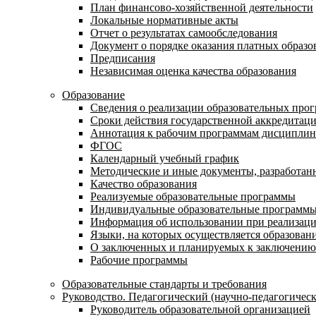
План финансово-хозяйственной деятельности
Локальные нормативные акты
Отчет о результатах самообследования
Документ о порядке оказания платных образо
Предписания
Независимая оценка качества образования
Образование
Сведения о реализации образовательных про
Сроки действия государственной аккредитац
Аннотация к рабочим программам дисциплин
ФГОС
Календарный учебный график
Методические и иные документы, разработанн
Качество образования
Реализуемые образовательные программы
Индивидуальные образовательные программ
Информация об использовании при реализаци
Языки, на которых осуществляется образовани
О заключенных и планируемых к заключению 
Рабочие программы
Образовательные стандарты и требования
Руководство. Педагогический (научно-педагогическ
Руководитель образовательной организацией