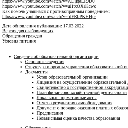
https://www.youtube.com/watch?v=ADijqaERJD0
https://www.youtube.com/watch?v=uHtxQXrKcwo
Как помочь учащимся с противоправным поведением:
https://www.youtube.com/watch?v=5IFRbPKHHps
Дата обновления публикации: 17.03.2022
Версия для слабовидящих
Обращения граждан
Условия питания
Сведения об образовательной организации
Основные сведения
Структура и органы управления образовательной о
Документы
Устав образовательной организации
Лицензия на осуществление образовательной 
Свидетельство о государственной аккредитац
План финансово-хозяйственной деятельности
Локальные нормативные акты
Отчет о результатах самообследования
Документ о порядке оказания платных образо
Предписания
Независимая оценка качества образования
Образование