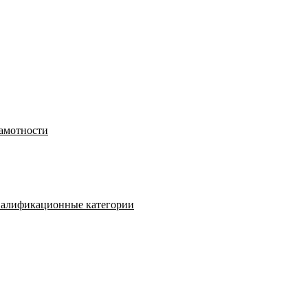
рамотности
валификационные категории