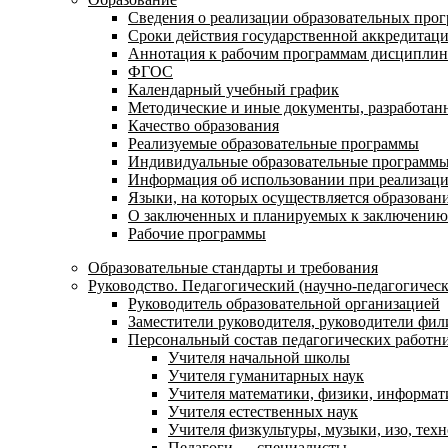
Сведения о реализации образовательных про
Сроки действия государственной аккредитац
Аннотация к рабочим программам дисциплин
ФГОС
Календарный учебный график
Методические и иные документы, разработанн
Качество образования
Реализуемые образовательные программы
Индивидуальные образовательные программ
Информация об использовании при реализаци
Языки, на которых осуществляется образовани
О заключенных и планируемых к заключению 
Рабочие программы
Образовательные стандарты и требования
Руководство. Педагогический (научно-педагогическ
Руководитель образовательной организацией
Заместители руководителя, руководители фил
Персональный состав педагогических работн
Учителя начальной школы
Учителя гуманитарных наук
Учителя математики, физики, информат
Учителя естественных наук
Учителя физкультуры, музыки, изо, тех
Педагоги — специалисты