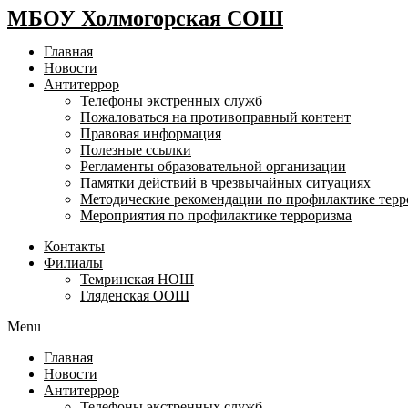
МБОУ Холмогорская СОШ
Главная
Новости
Антитеррор
Телефоны экстренных служб
Пожаловаться на противоправный контент
Правовая информация
Полезные ссылки
Регламенты образовательной организации
Памятки действий в чрезвычайных ситуациях
Методические рекомендации по профилактике терр
Мероприятия по профилактике терроризма
Контакты
Филиалы
Темринская НОШ
Гляденская ООШ
Menu
Главная
Новости
Антитеррор
Телефоны экстренных служб