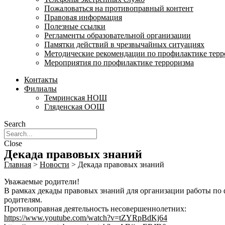
Пожаловаться на противоправный контент
Правовая информация
Полезные ссылки
Регламенты образовательной организации
Памятки действий в чрезвычайных ситуациях
Методические рекомендации по профилактике терр
Мероприятия по профилактике терроризма
Контакты
Филиалы
Темринская НОШ
Гляденская ООШ
Search
Close
Декада правовых знаний
Главная
>
Новости
>
Декада правовых знаний
Уважаемые родители!
В рамках декады правовых знаний для организации работы по
родителям.
Противоправная деятельность несовершеннолетних:
https://www.youtube.com/watch?v=tZYRpBdKj64