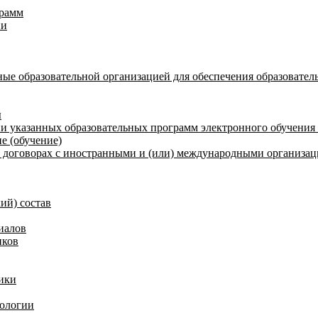
грамм
ии
ые образовательной организацией для обеспечения образовател
ы
и указанных образовательных программ электронного обучения
е (обучение)
договорах с иностранными и (или) международными организаци
ий) состав
иалов
иков
ики
нологии