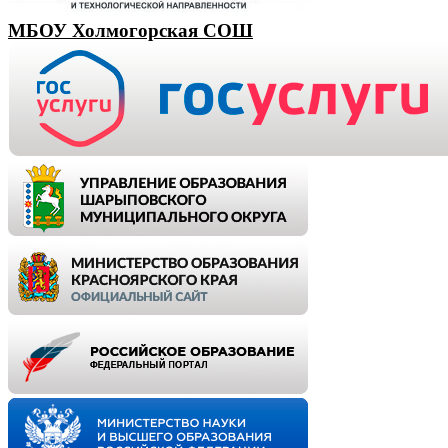
МБОУ Холмогорская СОШ