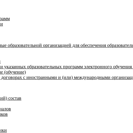
грамм
ии
ые образовательной организацией для обеспечения образовател
ы
и указанных образовательных программ электронного обучения
е (обучение)
договорах с иностранными и (или) международными организаци
ий) состав
иалов
иков
ики