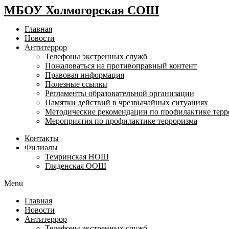
МБОУ Холмогорская СОШ
Главная
Новости
Антитеррор
Телефоны экстренных служб
Пожаловаться на противоправный контент
Правовая информация
Полезные ссылки
Регламенты образовательной организации
Памятки действий в чрезвычайных ситуациях
Методические рекомендации по профилактике терр
Мероприятия по профилактике терроризма
Контакты
Филиалы
Темринская НОШ
Гляденская ООШ
Menu
Главная
Новости
Антитеррор
Телефоны экстренных служб