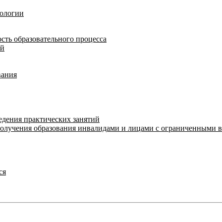
нологии
сть образовательного процесса
ий
вания
едения практических занятий
получения образования инвалидами и лицами с ограниченными 
ся