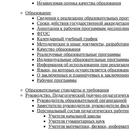
Независимая оценка качества образования
Образование
Сведения о реализации образовательных про
Сроки действия государственной аккредитац
Аннотация к рабочим программам дисциплин
ФГОС
Календарный учебный график
Методические и иные документы, разработанн
Качество образования
Реализуемые образовательные программы
Индивидуальные образовательные программ
Информация об использовании при реализаци
Языки, на которых осуществляется образовани
О заключенных и планируемых к заключению 
Рабочие программы
Образовательные стандарты и требования
Руководство. Педагогический (научно-педагогическ
Руководитель образовательной организацией
Заместители руководителя, руководители фил
Персональный состав педагогических работн
Учителя начальной школы
Учителя гуманитарных наук
Учителя математики, физики, информат