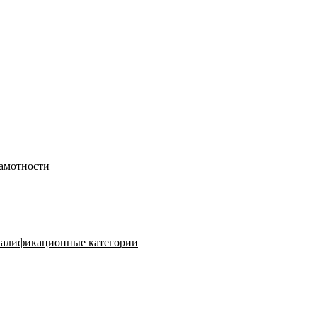
рамотности
валификационные категории