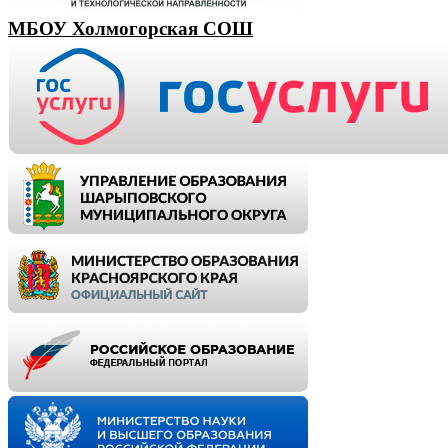
МБОУ Холмогорская СОШ