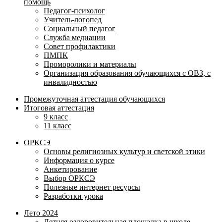
помощь
Педагог-психолог
Учитель-логопед
Социальный педагог
Служба медиации
Совет профилактики
ПМПК
Проморолики и материалы
Организация образования обучающихся с ОВЗ, с
инвалидностью
Промежуточная аттестация обучающихся
Итоговая аттестация
9 класс
11 класс
ОРКСЭ
Основы религиозных культур и светской этики
Информация о курсе
Анкетирование
Выбор ОРКСЭ
Полезные интернет ресурсы
Разработки урока
Лето 2024
Летняя оздоровительная площадка в школе