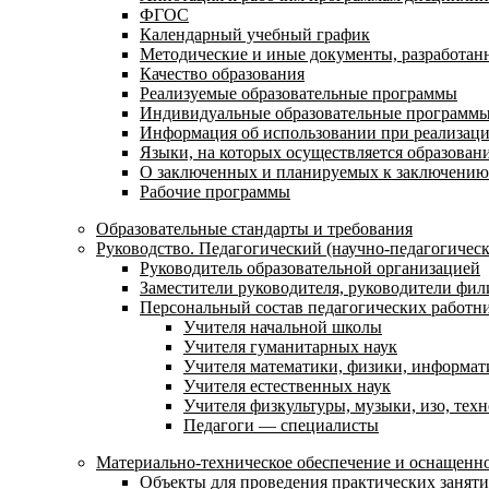
ФГОС
Календарный учебный график
Методические и иные документы, разработанн
Качество образования
Реализуемые образовательные программы
Индивидуальные образовательные программ
Информация об использовании при реализаци
Языки, на которых осуществляется образовани
О заключенных и планируемых к заключению 
Рабочие программы
Образовательные стандарты и требования
Руководство. Педагогический (научно-педагогическ
Руководитель образовательной организацией
Заместители руководителя, руководители фил
Персональный состав педагогических работн
Учителя начальной школы
Учителя гуманитарных наук
Учителя математики, физики, информат
Учителя естественных наук
Учителя физкультуры, музыки, изо, тех
Педагоги — специалисты
Материально-техническое обеспечение и оснащенно
Объекты для проведения практических занят