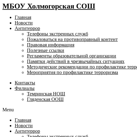
МБОУ Холмогорская СОШ
Главная
Новости
Антитеррор
Телефоны экстренных служб
Пожаловаться на противоправный контент
Правовая информация
Полезные ссылки
Регламенты образовательной организации
Памятки действий в чрезвычайных ситуациях
Методические рекомендации по профилактике терр
Мероприятия по профилактике терроризма
Контакты
Филиалы
Темринская НОШ
Гляденская ООШ
Menu
Главная
Новости
Антитеррор
Телефоны экстренных служб