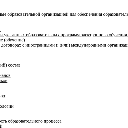
ые образовательной организацией для обеспечения образовател
ы
и указанных образовательных программ электронного обучения
е (обучение)
договорах с иностранными и (или) международными организаци
ий) состав
иалов
иков
ики
нологии
сть образовательного процесса
ий