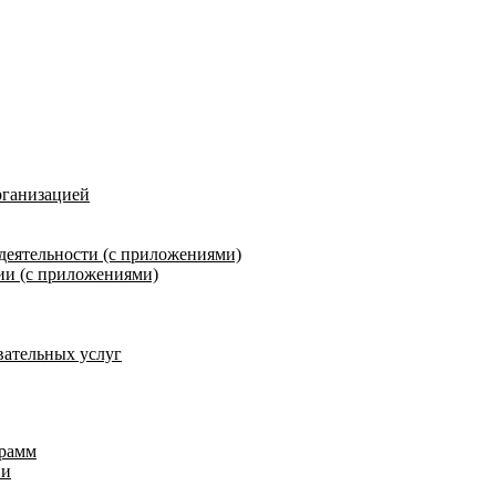
рганизацией
деятельности (с приложениями)
ии (с приложениями)
вательных услуг
грамм
ии