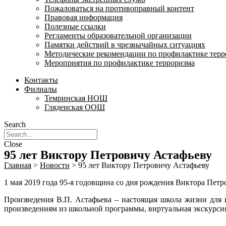
Пожаловаться на противоправный контент
Правовая информация
Полезные ссылки
Регламенты образовательной организации
Памятки действий в чрезвычайных ситуациях
Методические рекомендации по профилактике терр
Мероприятия по профилактике терроризма
Контакты
Филиалы
Темринская НОШ
Гляденская ООШ
Search
Close
95 лет Виктору Петровичу Астафьеву
Главная
>
Новости
>
95 лет Виктору Петровичу Астафьеву
1 мая 2019 года 95-я годовщина со дня рождения Виктора Петр
Произведения В.П. Астафьева – настоящая школа жизни для 
произведениям из школьной программы, виртуальная экскурсия 