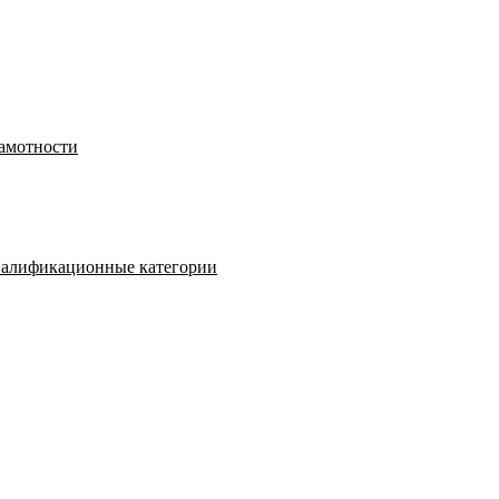
рамотности
валификационные категории