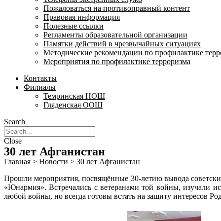
Пожаловаться на противоправный контент
Правовая информация
Полезные ссылки
Регламенты образовательной организации
Памятки действий в чрезвычайных ситуациях
Методические рекомендации по профилактике терр
Мероприятия по профилактике терроризма
Контакты
Филиалы
Темринская НОШ
Гляденская ООШ
Search
Close
30 лет Афганистан
Главная
>
Новости
>
30 лет Афганистан
Прошли мероприятия, посвящённые 30-летию вывода советских
«Юнармия». Встречались с ветеранами той войны, изучали и
любой войны, но всегда готовы встать на защиту интересов Ро