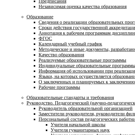
Предписания
Независимая оценка качества образования
Образование
Сведения о реализации образовательных про
Сроки действия государственной аккредитац
Аннотация к рабочим программам дисциплин
ФГОС
Календарный учебный график
Методические и иные документы, разработанн
Качество образования
Реализуемые образовательные программы
Индивидуальные образовательные программ
Информация об использовании при реализаци
Языки, на которых осуществляется образовани
О заключенных и планируемых к заключению 
Рабочие программы
Образовательные стандарты и требования
Руководство. Педагогический (научно-педагогическ
Руководитель образовательной организацией
Заместители руководителя, руководители фил
Персональный состав педагогических работн
Учителя начальной школы
Учителя гуманитарных наук