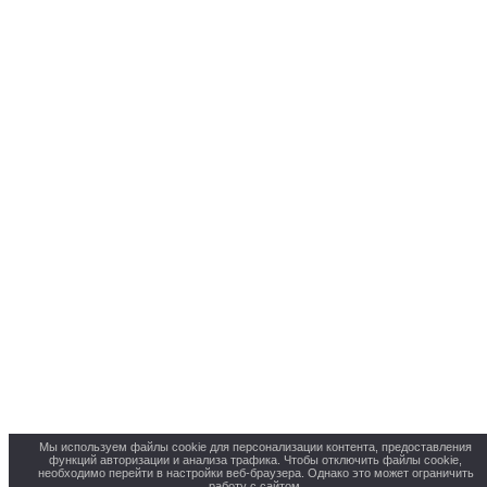
Мы используем файлы cookie для персонализации контента, предоставления
функций авторизации и анализа трафика. Чтобы отключить файлы cookie,
необходимо перейти в настройки веб-браузера. Однако это может ограничить
работу с сайтом.