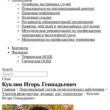
Телефоны экстренных служб
Пожаловаться на противоправный контент
Правовая информация
Полезные ссылки
Регламенты образовательной организации
Памятки действий в чрезвычайных ситуациях
Методические рекомендации по профилактике
терроризма в молодежной среде
Мероприятия по профилактике терроризма
Контакты
Филиалы
Темринская НОШ
Гляденская ООШ
Search
Close
Куклин Игорь Геннадьевич
Главная
>
Персональный состав педагогических работников
>
Учителя физкультуры, музыки, изо, технологии
>
Куклин
Игорь Геннадьевич